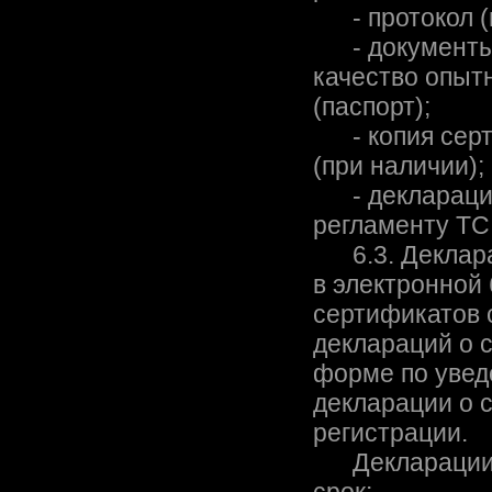
- протокол (п
- документы,
качество опыт
(паспорт);
- копия серти
(при наличии);
- декларация 
регламенту ТС
6.3. Декларац
в электронной
сертификатов 
деклараций о 
форме по увед
декларации о с
регистрации.
Декларации о 