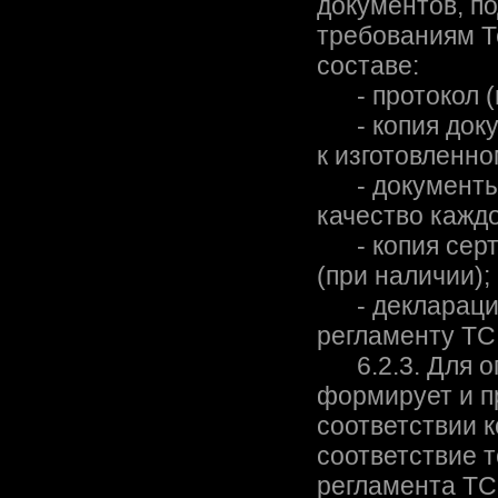
документов, п
требованиям Т
составе:
- протокол (п
- копия докум
к изготовленно
- документы,
качество каждо
- копия серти
(при наличии);
- декларация 
регламенту ТС
6.2.3. Для о
формирует и п
соответствии 
соответствие 
регламента ТС