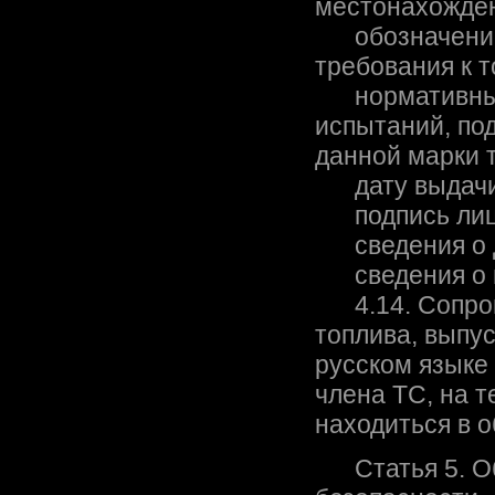
местонахожден
обозначение 
требования к т
нормативные 
испытаний, по
данной марки 
дату выдачи 
подпись лица
сведения о д
сведения о н
4.14. Сопров
топлива, выпу
русском языке 
члена ТС, на т
находиться в 
Статья 5. Об