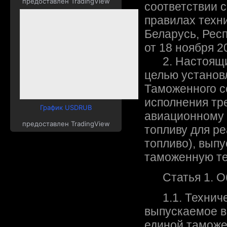
предоставлен TradingView
соответствии 
правилах техн
Беларусь, Рес
от 18 ноября 2
2. Настоящий
целью установ
Таможенного с
исполнения тр
График USDRUB
авиационному 
предоставлен TradingView
топливу для ре
топливо), вып
таможенную те
Статья 1. Об
1.1. Техничес
выпускаемое в
единой таможе