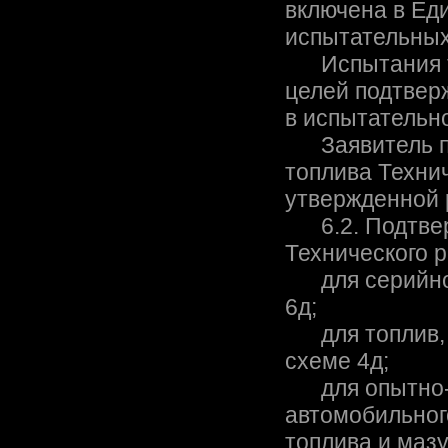
включена в Ед
испытательных
Испытания то
целей подтвер
в испытательн
Заявитель пр
топлива Техни
утвержденной
6.2. Подтвер
Технического 
для серийно в
6д;
для топлив, в
схеме 4д;
для опытно-п
автомобильного
топлива и мазу