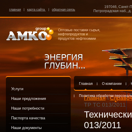
197046, Санкт-П
главная
|
карта сайта
|
обратная связь
Петроградская наб., д. 
Главная
О компании
Услуги
Политика обработки персонал
Главная
\
Справо
Наши предложения
ТР ТС 013/2011
Наши потребности
Технически
Паспорта качества
013/2011
Наши документы