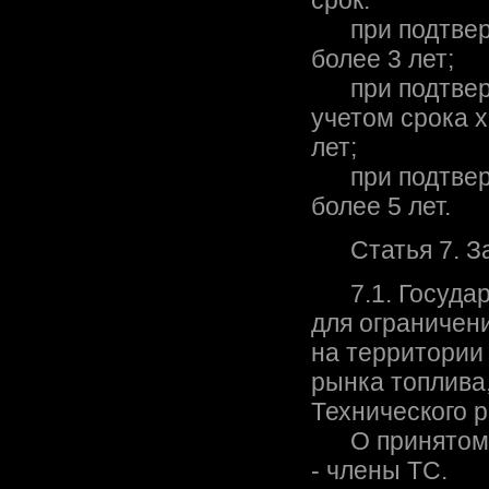
срок:
при подтвержд
более 3 лет;
при подтвержд
учетом срока х
лет;
при подтвержд
более 5 лет.
Статья 7. За
7.1. Государс
для ограничен
на территории 
рынка топлива
Технического 
О принятом р
- члены ТС.