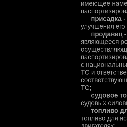
имеющее наме
паспортизиров
присадка
-
улучшения его
продавец
-
являющееся ре
осуществляюще
паспортизиров
с национальны
ТС и ответств
соответствующ
ТС;
судовое т
судовых силов
топливо д
топливо для и
двигателях;