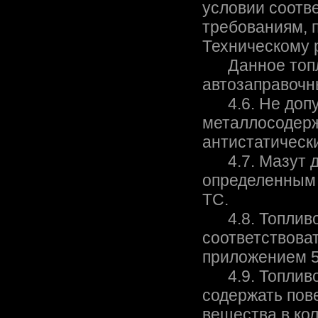
условии соотв
требованиям, 
Техническому 
Данное топлив
автозаправочн
4.6. Не допус
металлосодерж
антистатическ
4.7. Мазут до
определенным 
ТС.
4.8. Топливо 
соответствова
приложением 5
4.9. Топливо 
содержать пов
вещества в ко