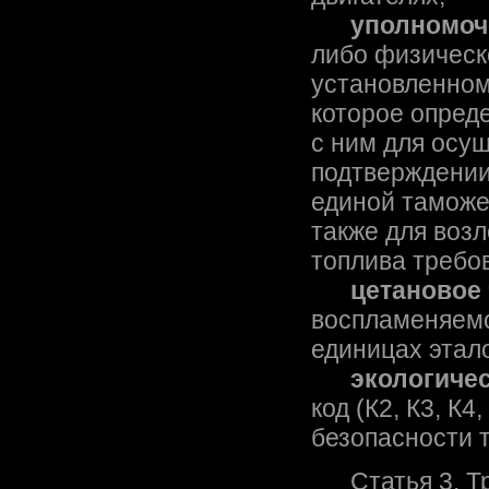
уполномоч
либо физическ
установленном
которое опред
с ним для осущ
подтверждении
единой таможе
также для воз
топлива требо
цетановое
воспламеняемо
единицах этал
экологиче
код (К2, К3, К
безопасности 
Статья 3. Тр