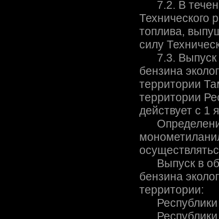
7.2. В течени
Технического 
топлива, выпу
силу Техничес
7.3. Выпуск 
бензина эколо
территории Та
территории Ре
действует с 1 
Определение 
монометиланил
осуществляться
Выпуск в обр
бензина эколог
территории:
Республики Бе
Республики Ка