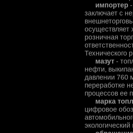
импортер
-
заключает с н
внешнеторговы
осуществляет 
розничная торг
ответственност
Технического 
мазут
- топ
нефти, выкипа
давлении 760 м
переработке н
процессов ее 
марка топ
цифровое обоз
автомобильного
экологический 