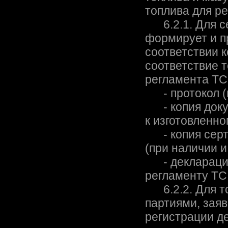
топлива для р
6.2.1. Для се
формирует и п
соответствии 
соответствие 
регламента ТС
- протокол (п
- копия докум
к изготовленно
- копия серти
(при наличии и
- декларация 
регламенту ТС
6.2.2. Для то
партиями, зая
регистрации д