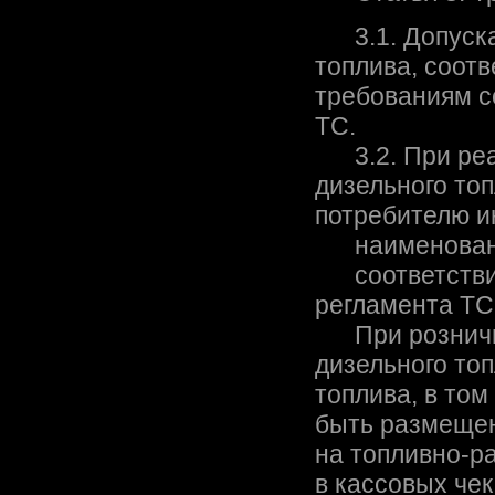
3.1. Допуска
топлива, соотв
требованиям с
ТС.
3.2. При реал
дизельного то
потребителю 
наименовании
соответствии
регламента ТС
При рознично
дизельного то
топлива, в том
быть размещен
на топливно-р
в кассовых че