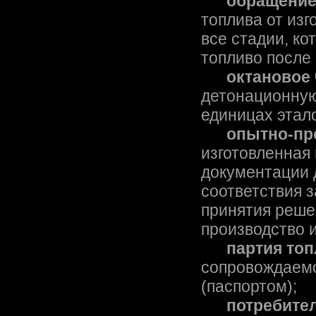
обращение
топлива от из
все стадии, к
топливо после
октановое
детонационную
единицах этал
опытно-пр
изготовленная
документации 
соответствия 
принятия реше
производство 
партия то
сопровождаемо
(паспортом);
потребите