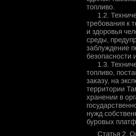
топливо.
1.2. Техничес
требования к 
и здоровья че
среды, предуп
заблуждение п
безопасности 
1.3. Техничес
топливо, пост
заказу, на экс
территории Та
хранении в ор
государственно
нужд собствен
буровых платф
Статья 2. О