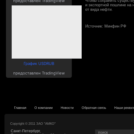
предоставлен TradingView
Чтобы сохранить существ
и экспортной пошлине на 
от вида нефти.
Источник: Минфин РФ
График USDRUB
предоставлен TradingView
Главная
О компании
Новости
Обратная связь
Наши рекви
Copyright © 2011 ЗАО "АМКО"
Санкт-Петербург,