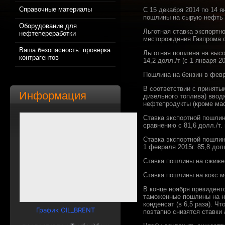
Справочные материалы
С 15 декабря 2014 по 14 я
пошлины на сырую нефть м
Оборудование для
Льготная ставка экспорт
нефтепереработки
месторождения Газпрома с 
Ваша безопасность: проверка
Льготная пошлина на высо
контрагентов
14,2 долл./т (с 1 января 20
Пошлина на бензин в февр
В соответствии с приняты
Информация
дизельного топлива) ввод
нефтепродукты (кроме мас
Ставка экспортной пошлины
сравнению с 81,6 долл./т
Ставка экспортной пошлин
1 февраля 2015г. 85,8 долл
Ставка пошлины на сжиженн
Ставка пошлины на кокс мо
В конце ноября президент
таможенные пошлины на неф
конденсат (в 6,5 раза). 
График OIL_BRENT
поэтапно снизятся ставки 