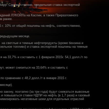
/барр. Соответственно, предельная ставка экспортной
ождений ЛУКОЙЛа на Каспии, а также Приразломного
ем ранее.
 г. 10% от общей пошлины на нефть, соответственно,
 предыдущем месяце.
 на светлые и темные нефтепродукты (кроме бензина и
зельное топливо) и ставка экспортной пошлины на темные
 на 33,7% и составить с 1 февраля 2015г. 54,1 долл./т по
ут, может снизиться на 33,64% и составить с
о сравнению с 48,2 долл./т в январе 2015 г.
 месяце).
 закону, поэтапно (за три года) будут снижаться вывозные
а и повышаться ставки НДПИ на нефть (в 1,7 раза) и газовый
минимизировать негативные шоки для отдельных отраслей