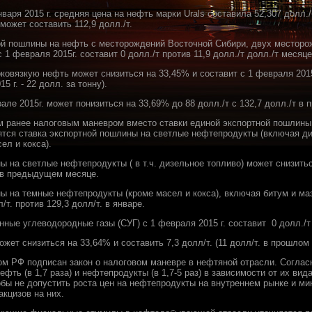
нваря 2015 г. средняя цена на нефть марки Urals составила 52,307 долл.
ожет составить 112,9 долл./т.
ной пошлины на нефть с месторождений Восточной Сибири, двух местор
1 февраля 2015г. составит 0 долл./т против 11,9 долл./т долл./т месяц
ковязкую нефть может снизиться на 33,45% и составит с 1 февраля 2015
15 г. - 22 долл. за тонну).
але 2015г. может понизиться на 33,69% до 88 долл./т с 132,7 долл./т в
м ранее налоговым маневром вместо ставки единой экспортной пошлины
ятся ставка экспортной пошлины на светлые нефтепродукты (включая ди
ел и кокса).
 на светлые нефтепродукты ( в т.ч. дизельное топливо) может снизиться
. в предыдущем месяце.
ы на темные нефтепродукты (кроме масел и кокса), включая битум и маз
/т. против 129,3 долл/т. в январе.
ые углеводородные газы (СУГ) с 1 февраля 2015 г. составит 0 долл./т п
жет снизиться на 33,64% и составить 7,3 долл/т. (11 долл/т. в прошлом
ом РФ подписан закон о налоговом маневре в нефтяной отрасли. Согласно
ть (в 1,7 раза) и нефтепродукты (в 1,7-5 раз) в зависимости от их вид
Чтобы не допустить роста цен на нефтепродукты на внутреннем рынке и 
акцизов на них.