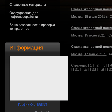
Справочные материалы
Ставка экспортной пошли
Оборудование для
нефтепереработки
Москва, 15 июля 2021 г.
Ст
Ваша безопасность: проверка
Ставка экспортной пошл
контрагентов
Москва, 15 июня 2021 г.
Ст
Информация
Ставка экспортной пошл
Москва, 17 мая 2021 г.
Ста
Страницы: [
1
] [
2
] [
3
] [
4
] [
31
] [
32
] [
33
] [
34
] [
3
График OIL_BRENT