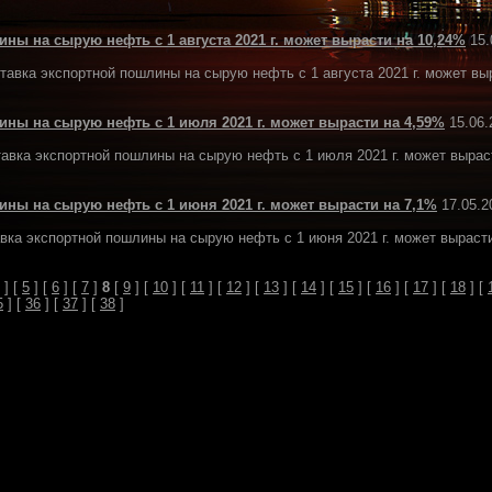
ны на сырую нефть с 1 августа 2021 г. может вырасти на 10,24%
15.
авка экспортной пошлины на сырую нефть с 1 августа 2021 г. может выра
ины на сырую нефть с 1 июля 2021 г. может вырасти на 4,59%
15.06.
авка экспортной пошлины на сырую нефть с 1 июля 2021 г. может вырасти 
ины на сырую нефть с 1 июня 2021 г. может вырасти на 7,1%
17.05.2
вка экспортной пошлины на сырую нефть с 1 июня 2021 г. может вырасти н
] [
5
] [
6
] [
7
]
8
[
9
] [
10
] [
11
] [
12
] [
13
] [
14
] [
15
] [
16
] [
17
] [
18
] [
5
] [
36
] [
37
] [
38
]